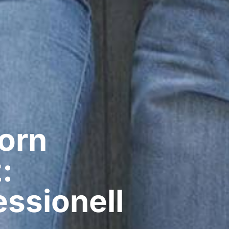
rn​
:
ssionell​