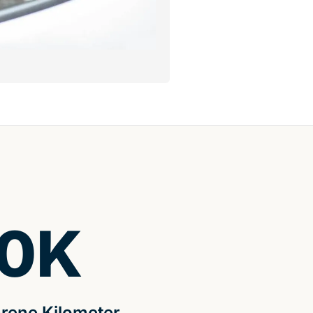
0
K
rene Kilometer