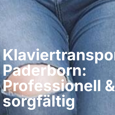
Klaviertranspo
Paderborn:
Professionell &
sorgfältig