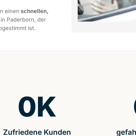
en einen
schnellen,
in Paderborn, der
bgestimmt ist.
0
K
Zufriedene Kunden
gefah