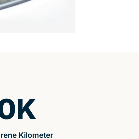
0
K
rene Kilometer