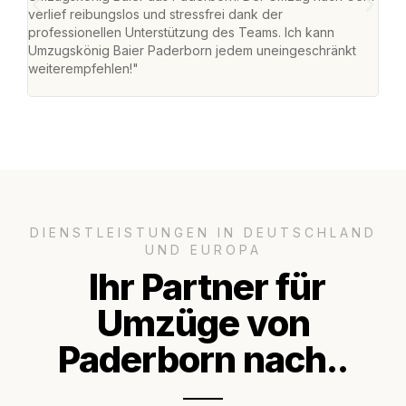
verlief reibungslos und stressfrei dank der
Team
professionellen Unterstützung des Teams. Ich kann
habe
Umzugskönig Baier Paderborn jedem uneingeschränkt
an m
weiterempfehlen!"
groß
DIENSTLEISTUNGEN IN DEUTSCHLAND
UND EUROPA
Ihr Partner für
Umzüge von
Paderborn nach..