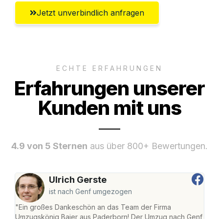
Jetzt unverbindlich anfragen
ECHTE ERFAHRUNGEN
Erfahrungen unserer
Kunden mit uns
4.9 von 5 Sternen
aus über 800+ Bewertungen.
Ulrich Gerste
ist nach Genf umgezogen
"Ein großes Dankeschön an das Team der Firma
"Di
Umzugskönig Baier aus Paderborn! Der Umzug nach Genf
mei