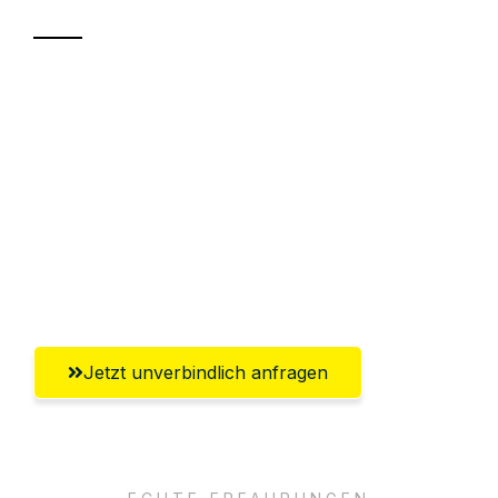
Sparen Sie bis zu 100€ bei Anfrage
Abwicklung innerhalb von 24 Stunden
Versichert bis zu 7.500€
Ggf. komplette Zollabwicklung inklusive
Umfassender Kundensupport aus
Paderborn
Jetzt unverbindlich anfragen