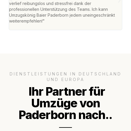
verlief reibungslos und stressfrei dank der
Team
professionellen Unterstützung des Teams. Ich kann
habe
Umzugskönig Baier Paderborn jedem uneingeschränkt
an m
weiterempfehlen!"
groß
DIENSTLEISTUNGEN IN DEUTSCHLAND
UND EUROPA
Ihr Partner für
Umzüge von
Paderborn nach..