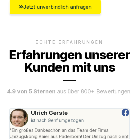
Jetzt unverbindlich anfragen
ECHTE ERFAHRUNGEN
Erfahrungen unserer
Kunden mit uns
4.9 von 5 Sternen
aus über 800+ Bewertungen.
Ulrich Gerste
ist nach Genf umgezogen
"Ein großes Dankeschön an das Team der Firma
"Di
Umzugskönig Baier aus Paderborn! Der Umzug nach Genf
mei