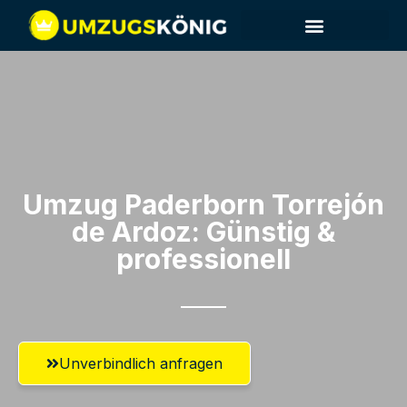
Umzug Paderborn​ Torrejón
de Ardoz: Günstig &
professionell​
Unverbindlich anfragen