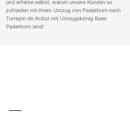
und erfahre selbst, warum unsere Kunden so
zufrieden mit ihrem Umzug von Paderborn nach
Torrejón de Ardoz mit Umzugskönig Baier
Paderborn sind!
UMZUGSKÖNIG BAIER PADERBORN
Ihr Umzug oder
Transport
Sparen Sie bis zu 100€ bei Anfrage