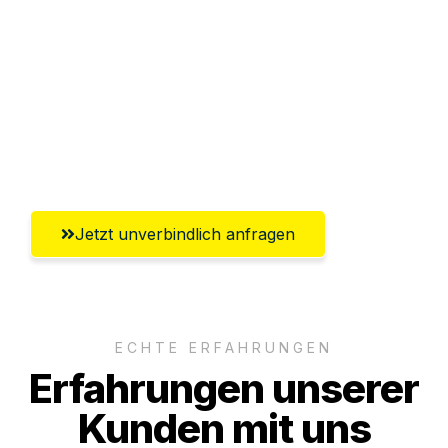
Abwicklung innerhalb von 24 Stunden
Versichert bis zu 7.500€
Ggf. komplette Zollabwicklung inklusive
Umfassender Kundensupport aus
Paderborn
Jetzt unverbindlich anfragen
ECHTE ERFAHRUNGEN
Erfahrungen unserer
Kunden mit uns