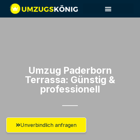
Umzug Paderborn​
Terrassa: Günstig &
professionell​
Unverbindlich anfragen