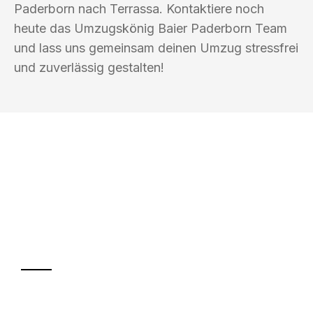
Paderborn nach Terrassa. Kontaktiere noch
heute das Umzugskönig Baier Paderborn Team
und lass uns gemeinsam deinen Umzug stressfrei
und zuverlässig gestalten!
UMZUGSKÖNIG BAIER PADERBORN
Ihr Umzug oder
Transport
Sparen Sie bis zu 100€ bei Anfrage