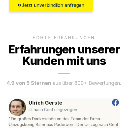
Jetzt unverbindlich anfragen
ECHTE ERFAHRUNGEN
Erfahrungen unserer
Kunden mit uns
4.9 von 5 Sternen
aus über 800+ Bewertungen.
Ulrich Gerste
ist nach Genf umgezogen
"Ein großes Dankeschön an das Team der Firma
"Di
Umzugskönig Baier aus Paderborn! Der Umzug nach Genf
mei