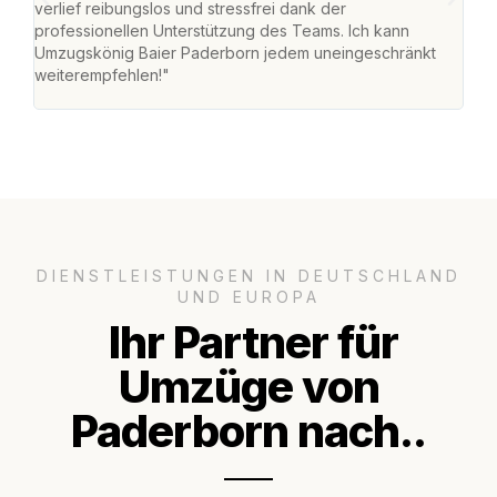
verlief reibungslos und stressfrei dank der
Team
professionellen Unterstützung des Teams. Ich kann
habe
Umzugskönig Baier Paderborn jedem uneingeschränkt
an m
weiterempfehlen!"
groß
DIENSTLEISTUNGEN IN DEUTSCHLAND
UND EUROPA
Ihr Partner für
Umzüge von
Paderborn nach..