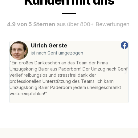
Kunden mit uns
4.9 von 5 Sternen
aus über 800+ Bewertungen.
Ulrich Gerste
ist nach Genf umgezogen
"Ein großes Dankeschön an das Team der Firma
"Di
Umzugskönig Baier aus Paderborn! Der Umzug nach Genf
mei
verlief reibungslos und stressfrei dank der
Team
professionellen Unterstützung des Teams. Ich kann
habe
Umzugskönig Baier Paderborn jedem uneingeschränkt
an m
weiterempfehlen!"
groß