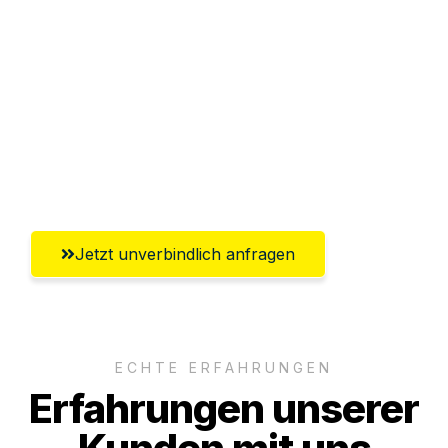
Abwicklung innerhalb von 24 Stunden
Versichert bis zu 7.500€
Ggf. komplette Zollabwicklung inklusive
Umfassender Kundensupport aus
Paderborn
Jetzt unverbindlich anfragen
ECHTE ERFAHRUNGEN
Erfahrungen unserer