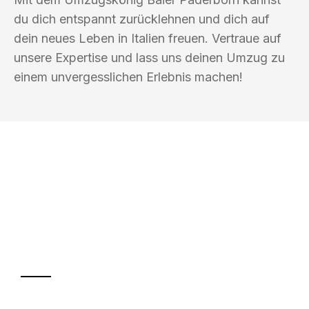
du dich entspannt zurücklehnen und dich auf
dein neues Leben in Italien freuen. Vertraue auf
unsere Expertise und lass uns deinen Umzug zu
einem unvergesslichen Erlebnis machen!
UMZUGSKÖNIG BAIER PADERBORN
Ihr Umzug oder
Transport
Sparen Sie bis zu 100€ bei Anfrage