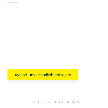
Sparen Sie bis zu 100€ bei Anfrage
Abwicklung innerhalb von 24 Stunden
Versichert bis zu 7.500€
Ggf. komplette Zollabwicklung inklusive
Umfassender Kundensupport aus
Paderborn
Jetzt unverbindlich anfragen
ECHTE ERFAHRUNGEN