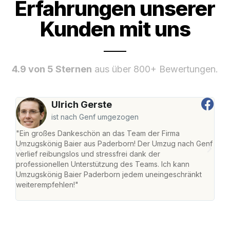
Erfahrungen unserer
Kunden mit uns
4.9 von 5 Sternen
aus über 800+ Bewertungen.
Ulrich Gerste
ist nach Genf umgezogen
"Ein großes Dankeschön an das Team der Firma
"Di
Umzugskönig Baier aus Paderborn! Der Umzug nach Genf
mei
verlief reibungslos und stressfrei dank der
Team
professionellen Unterstützung des Teams. Ich kann
habe
Umzugskönig Baier Paderborn jedem uneingeschränkt
an m
weiterempfehlen!"
groß