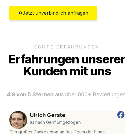
Jetzt unverbindlich anfragen
ECHTE ERFAHRUNGEN
Erfahrungen unserer
Kunden mit uns
4.9 von 5 Sternen
aus über 800+ Bewertungen.
Ulrich Gerste
ist nach Genf umgezogen
"Ein großes Dankeschön an das Team der Firma
"Di