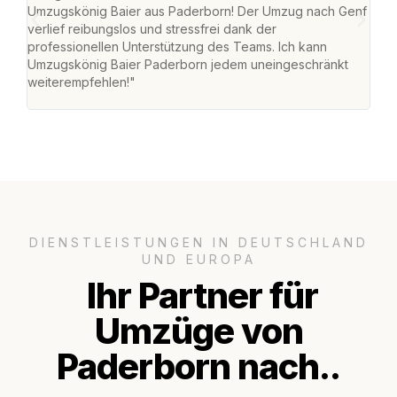
Umzugskönig Baier aus Paderborn! Der Umzug nach Genf
mei
verlief reibungslos und stressfrei dank der
Team
professionellen Unterstützung des Teams. Ich kann
habe
Umzugskönig Baier Paderborn jedem uneingeschränkt
an m
weiterempfehlen!"
groß
DIENSTLEISTUNGEN IN DEUTSCHLAND
UND EUROPA
Ihr Partner für
Umzüge von
Paderborn nach..