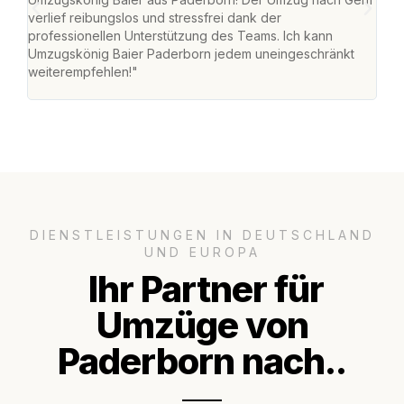
verlief reibungslos und stressfrei dank der
Team
professionellen Unterstützung des Teams. Ich kann
habe
Umzugskönig Baier Paderborn jedem uneingeschränkt
an m
weiterempfehlen!"
groß
DIENSTLEISTUNGEN IN DEUTSCHLAND
UND EUROPA
Ihr Partner für
Umzüge von
Paderborn nach..