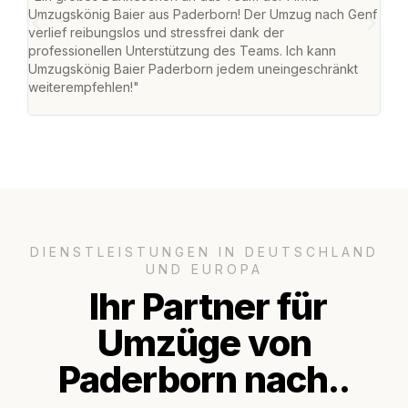
Umzugskönig Baier aus Paderborn! Der Umzug nach Genf
mei
verlief reibungslos und stressfrei dank der
Team
professionellen Unterstützung des Teams. Ich kann
habe
Umzugskönig Baier Paderborn jedem uneingeschränkt
an m
weiterempfehlen!"
groß
DIENSTLEISTUNGEN IN DEUTSCHLAND
UND EUROPA
Ihr Partner für
Umzüge von
Paderborn nach..