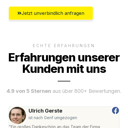
Jetzt unverbindlich anfragen
ECHTE ERFAHRUNGEN
Erfahrungen unserer
Kunden mit uns
4.9 von 5 Sternen
aus über 800+ Bewertungen.
Ulrich Gerste
ist nach Genf umgezogen
"Ein großes Dankeschön an das Team der Firma
"Di