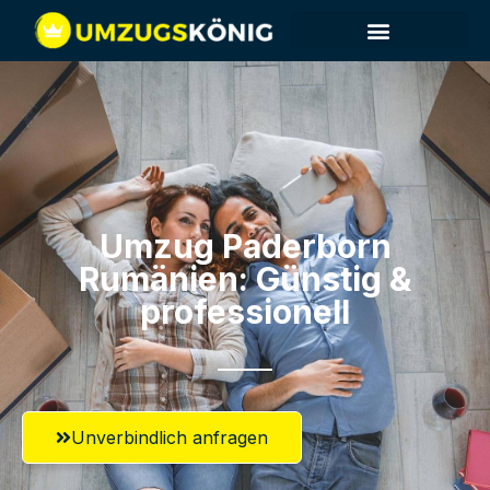
Umzug Paderborn​
Rumänien: Günstig &
professionell​
Unverbindlich anfragen