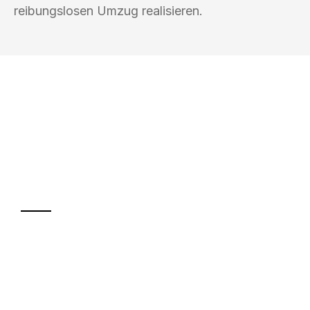
reibungslosen Umzug realisieren.
UMZUGSKÖNIG BAIER PADERBORN
Ihr Umzug oder
Transport
Sparen Sie bis zu 100€ bei Anfrage
Abwicklung innerhalb von 24 Stunden
Versichert bis zu 7.500€