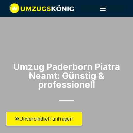
Umzug Paderborn​ Piatra
Neamt: Günstig &
professionell​
Unverbindlich anfragen