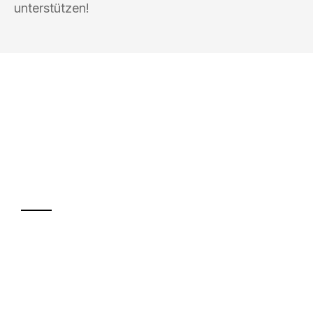
unterstützen!
UMZUGSKÖNIG BAIER PADERBORN
Ihr Umzug oder
Transport
Sparen Sie bis zu 100€ bei Anfrage
Abwicklung innerhalb von 24 Stunden
Versichert bis zu 7.500€