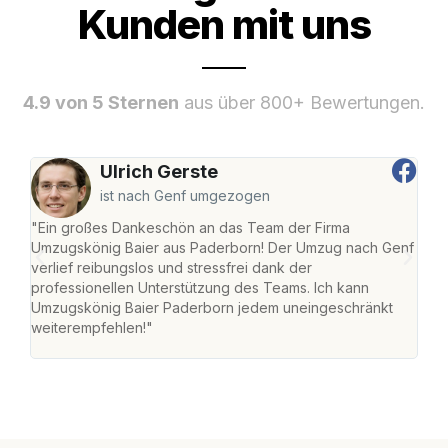
Kunden mit uns
4.9 von 5 Sternen
aus über 800+ Bewertungen.
Ulrich Gerste
ist nach Genf umgezogen
"Ein großes Dankeschön an das Team der Firma
"Di
Umzugskönig Baier aus Paderborn! Der Umzug nach Genf
mei
verlief reibungslos und stressfrei dank der
Team
professionellen Unterstützung des Teams. Ich kann
habe
Umzugskönig Baier Paderborn jedem uneingeschränkt
an m
weiterempfehlen!"
groß