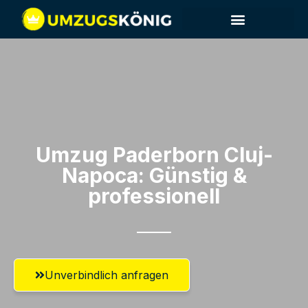
Umzug Paderborn​ Cluj-
Napoca: Günstig &
professionell​
Unverbindlich anfragen