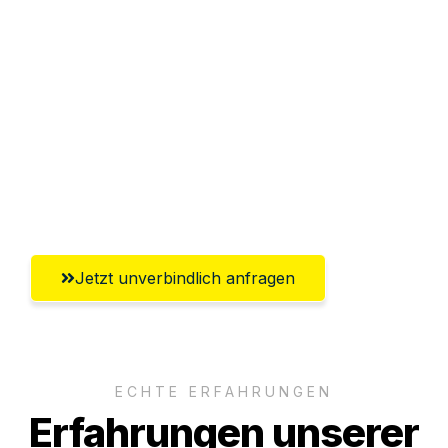
Sparen Sie bis zu 100€ bei Anfrage
Abwicklung innerhalb von 24 Stunden
Versichert bis zu 7.500€
Ggf. komplette Zollabwicklung inklusive
Umfassender Kundensupport aus
Paderborn
Jetzt unverbindlich anfragen
ECHTE ERFAHRUNGEN
Erfahrungen unserer