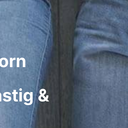
rn​
stig &