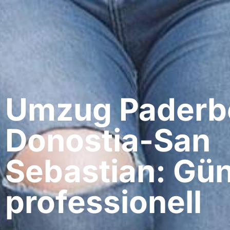
Umzug Paderbo
Donostia-San
Sebastian: Gün
professionell​