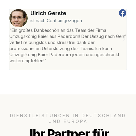
Ulrich Gerste
ist nach Genf umgezogen
"Ein großes Dankeschön an das Team der Firma
"Di
Umzugskönig Baier aus Paderborn! Der Umzug nach Genf
mei
verlief reibungslos und stressfrei dank der
Team
professionellen Unterstützung des Teams. Ich kann
habe
Umzugskönig Baier Paderborn jedem uneingeschränkt
an m
weiterempfehlen!"
groß
DIENSTLEISTUNGEN IN DEUTSCHLAND
UND EUROPA
Ihr Partner für