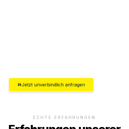
Sparen Sie bis zu 100€ bei Anfrage
Abwicklung innerhalb von 24 Stunden
Versichert bis zu 7.500€
Ggf. komplette Zollabwicklung inklusive
Umfassender Kundensupport aus
Paderborn
Jetzt unverbindlich anfragen
ECHTE ERFAHRUNGEN