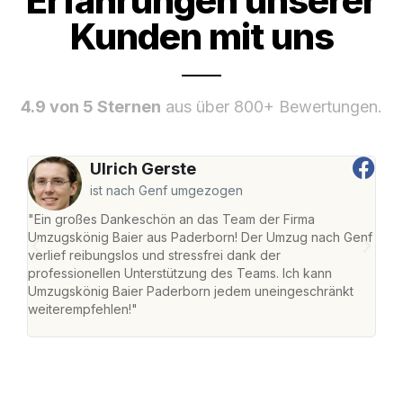
Erfahrungen unserer
Kunden mit uns
4.9 von 5 Sternen
aus über 800+ Bewertungen.
Ulrich Gerste
ist nach Genf umgezogen
"Ein großes Dankeschön an das Team der Firma
"Di
Umzugskönig Baier aus Paderborn! Der Umzug nach Genf
mei
verlief reibungslos und stressfrei dank der
Team
professionellen Unterstützung des Teams. Ich kann
habe
Umzugskönig Baier Paderborn jedem uneingeschränkt
an m
weiterempfehlen!"
groß