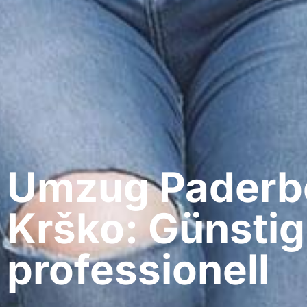
Umzug Paderbo
Krško: Günstig
professionell​