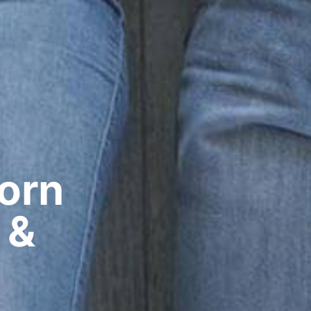
rn​
 &