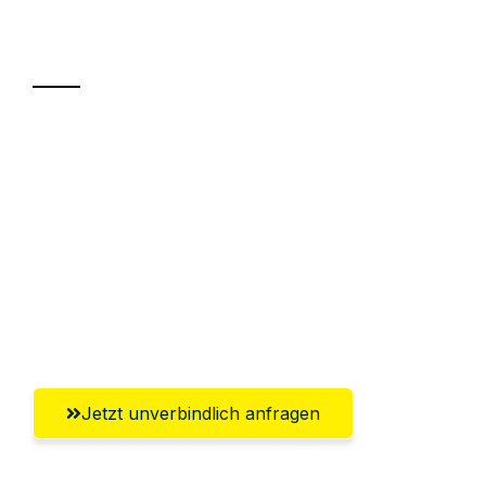
Transport
Sparen Sie bis zu 100€ bei Anfrage
Abwicklung innerhalb von 24 Stunden
Versichert bis zu 7.500€
Ggf. komplette Zollabwicklung inklusive
Umfassender Kundensupport aus
Paderborn
Jetzt unverbindlich anfragen