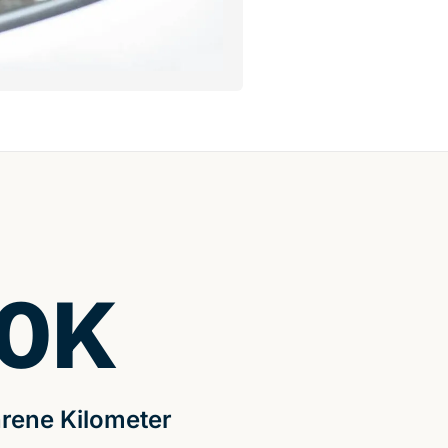
0
K
rene Kilometer