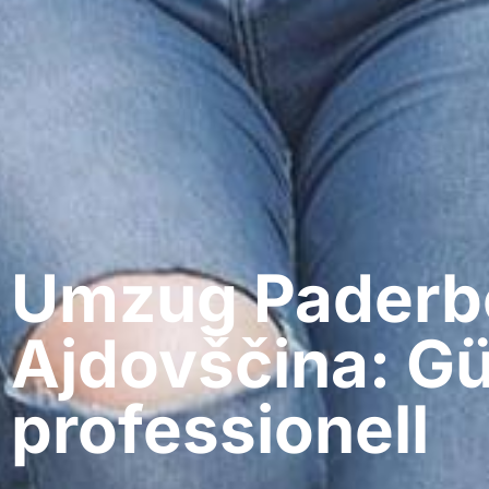
Umzug Paderbo
Ajdovščina: Gü
professionell​