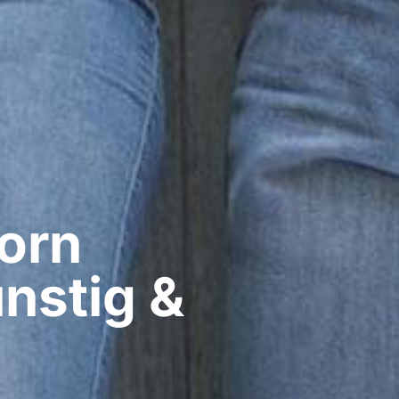
rn​
nstig &