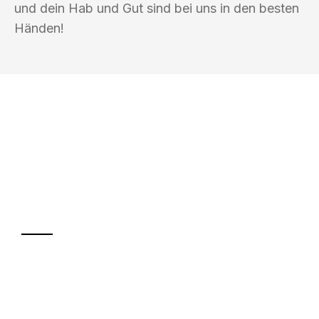
und dein Hab und Gut sind bei uns in den besten
Händen!
UMZUGSKÖNIG BAIER PADERBORN
Ihr Umzug oder
Transport
Sparen Sie bis zu 100€ bei Anfrage
Abwicklung innerhalb von 24 Stunden
Versichert bis zu 7.500€