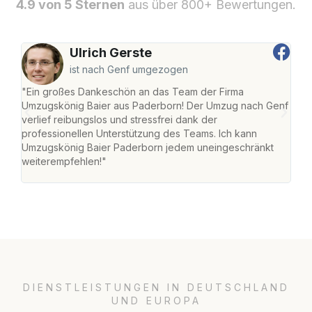
4.9 von 5 Sternen
aus über 800+ Bewertungen.
Ulrich Gerste
ist nach Genf umgezogen
"Ein großes Dankeschön an das Team der Firma
"Di
Umzugskönig Baier aus Paderborn! Der Umzug nach Genf
mei
verlief reibungslos und stressfrei dank der
Team
professionellen Unterstützung des Teams. Ich kann
habe
Umzugskönig Baier Paderborn jedem uneingeschränkt
an m
weiterempfehlen!"
groß
DIENSTLEISTUNGEN IN DEUTSCHLAND
UND EUROPA