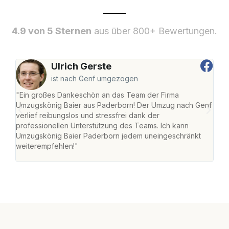
4.9 von 5 Sternen
aus über 800+ Bewertungen.
Ulrich Gerste
ist nach Genf umgezogen
"Ein großes Dankeschön an das Team der Firma
"Di
Umzugskönig Baier aus Paderborn! Der Umzug nach Genf
mei
verlief reibungslos und stressfrei dank der
Team
professionellen Unterstützung des Teams. Ich kann
habe
Umzugskönig Baier Paderborn jedem uneingeschränkt
an m
weiterempfehlen!"
groß