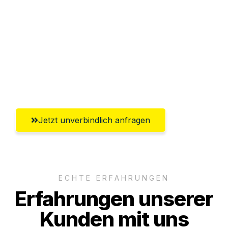
Abwicklung innerhalb von 24 Stunden
Versichert bis zu 7.500€
Ggf. komplette Zollabwicklung inklusive
Umfassender Kundensupport aus
Paderborn
Jetzt unverbindlich anfragen
ECHTE ERFAHRUNGEN
Erfahrungen unserer
Kunden mit uns