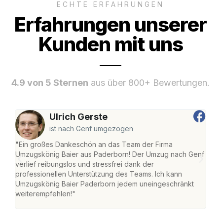
ECHTE ERFAHRUNGEN
Erfahrungen unserer
Kunden mit uns
4.9 von 5 Sternen
aus über 800+ Bewertungen.
Ulrich Gerste
ist nach Genf umgezogen
"Ein großes Dankeschön an das Team der Firma
"Di
Umzugskönig Baier aus Paderborn! Der Umzug nach Genf
mei
verlief reibungslos und stressfrei dank der
Team
professionellen Unterstützung des Teams. Ich kann
habe
Umzugskönig Baier Paderborn jedem uneingeschränkt
an m
weiterempfehlen!"
groß