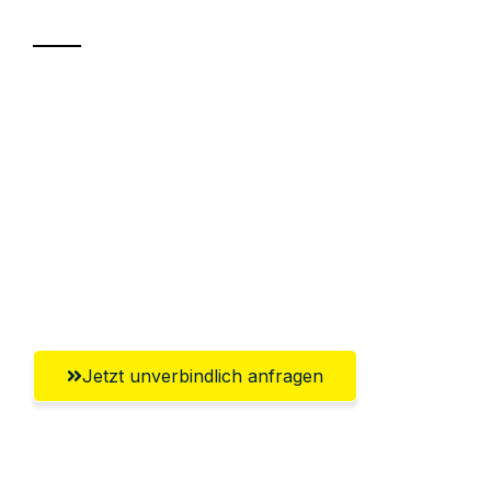
Sparen Sie bis zu 100€ bei Anfrage
Abwicklung innerhalb von 24 Stunden
Versichert bis zu 7.500€
Ggf. komplette Zollabwicklung inklusive
Umfassender Kundensupport aus
Paderborn
Jetzt unverbindlich anfragen