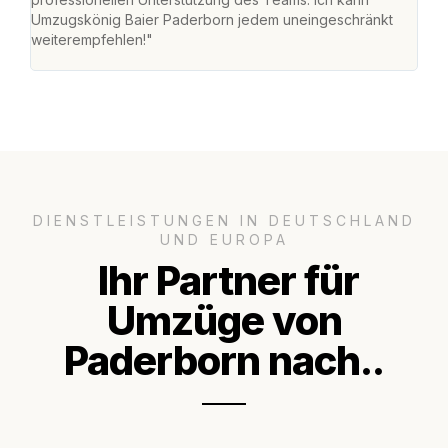
Umzugskönig Baier Paderborn jedem uneingeschränkt
an m
weiterempfehlen!"
groß
DIENSTLEISTUNGEN IN DEUTSCHLAND
UND EUROPA
Ihr Partner für
Umzüge von
Paderborn nach..