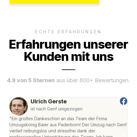
ECHTE ERFAHRUNGEN
Erfahrungen unserer
Kunden mit uns
4.9 von 5 Sternen
aus über 800+ Bewertungen.
Ulrich Gerste
ist nach Genf umgezogen
"Ein großes Dankeschön an das Team der Firma
"Di
Umzugskönig Baier aus Paderborn! Der Umzug nach Genf
mei
verlief reibungslos und stressfrei dank der
Team
professionellen Unterstützung des Teams. Ich kann
habe