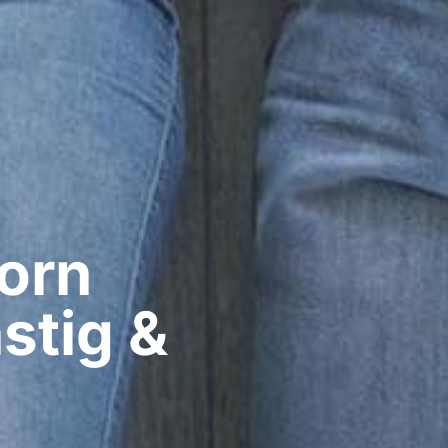
rn​
stig &