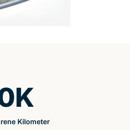
0
K
rene Kilometer