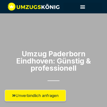
Umzug Paderborn​
Eindhoven: Günstig &
professionell​
Unverbindlich anfragen