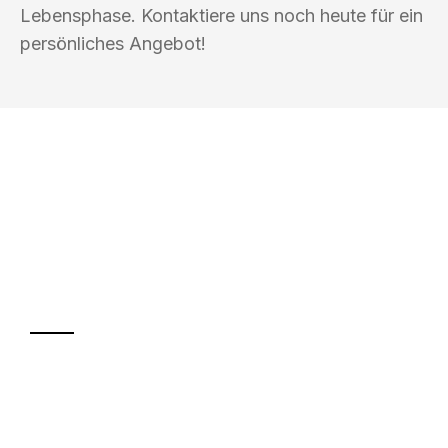
Lebensphase. Kontaktiere uns noch heute für ein
persönliches Angebot!
UMZUGSKÖNIG BAIER PADERBORN
Ihr Umzug oder
Transport
Sparen Sie bis zu 100€ bei Anfrage
Abwicklung innerhalb von 24 Stunden
Versichert bis zu 7.500€