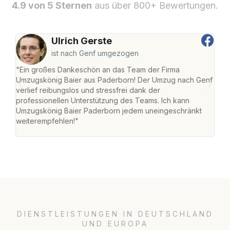
4.9 von 5 Sternen
aus über 800+ Bewertungen.
Ulrich Gerste
ist nach Genf umgezogen
"Ein großes Dankeschön an das Team der Firma
"Di
Umzugskönig Baier aus Paderborn! Der Umzug nach Genf
mei
verlief reibungslos und stressfrei dank der
Team
professionellen Unterstützung des Teams. Ich kann
habe
Umzugskönig Baier Paderborn jedem uneingeschränkt
an m
weiterempfehlen!"
groß
DIENSTLEISTUNGEN IN DEUTSCHLAND
UND EUROPA