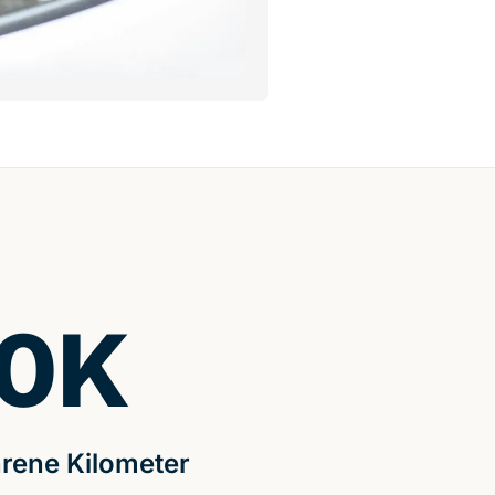
0
K
rene Kilometer