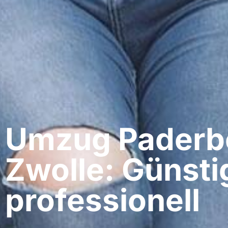
Umzug Paderbo
Zwolle: Günsti
professionell​