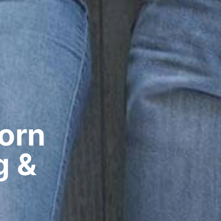
rn​
g &