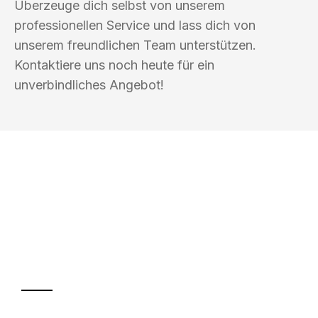
Überzeuge dich selbst von unserem
professionellen Service und lass dich von
unserem freundlichen Team unterstützen.
Kontaktiere uns noch heute für ein
unverbindliches Angebot!
UMZUGSKÖNIG BAIER PADERBORN
Ihr Umzug oder
Transport
Sparen Sie bis zu 100€ bei Anfrage