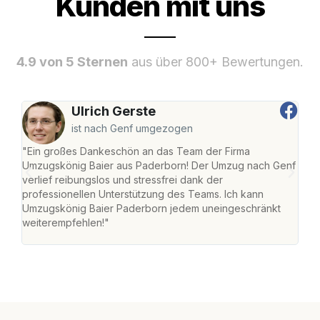
Kunden mit uns
4.9 von 5 Sternen
aus über 800+ Bewertungen.
Ulrich Gerste
ist nach Genf umgezogen
"Ein großes Dankeschön an das Team der Firma
"Di
Umzugskönig Baier aus Paderborn! Der Umzug nach Genf
mei
verlief reibungslos und stressfrei dank der
Team
professionellen Unterstützung des Teams. Ich kann
habe
Umzugskönig Baier Paderborn jedem uneingeschränkt
an m
weiterempfehlen!"
groß