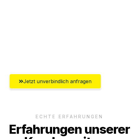
Abwicklung innerhalb von 24 Stunden
Versichert bis zu 7.500€
Ggf. komplette Zollabwicklung inklusive
Umfassender Kundensupport aus
Paderborn
Jetzt unverbindlich anfragen
ECHTE ERFAHRUNGEN
Erfahrungen unserer