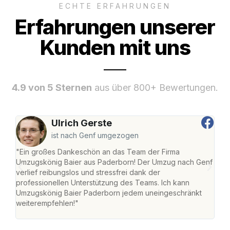
ECHTE ERFAHRUNGEN
Erfahrungen unserer
Kunden mit uns
4.9 von 5 Sternen
aus über 800+ Bewertungen.
Ulrich Gerste
ist nach Genf umgezogen
"Ein großes Dankeschön an das Team der Firma
"Di
Umzugskönig Baier aus Paderborn! Der Umzug nach Genf
mei
verlief reibungslos und stressfrei dank der
Team
professionellen Unterstützung des Teams. Ich kann
habe
Umzugskönig Baier Paderborn jedem uneingeschränkt
an m
weiterempfehlen!"
groß