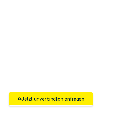
Transport
Sparen Sie bis zu 100€ bei Anfrage
Abwicklung innerhalb von 24 Stunden
Versichert bis zu 7.500€
Ggf. komplette Zollabwicklung inklusive
Umfassender Kundensupport aus
Paderborn
Jetzt unverbindlich anfragen