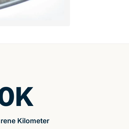
0
K
rene Kilometer