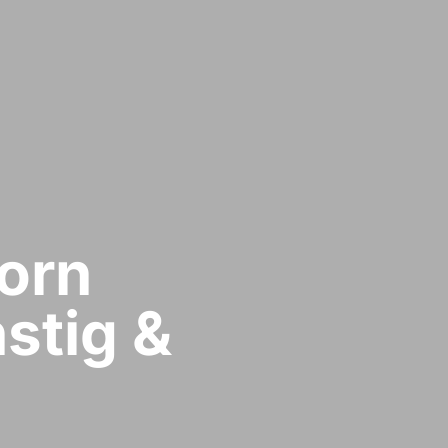
rn​
stig &