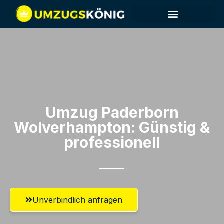
Umzug Paderborn​
Wolverhampton: Günstig &
professionell​
Unverbindlich anfragen