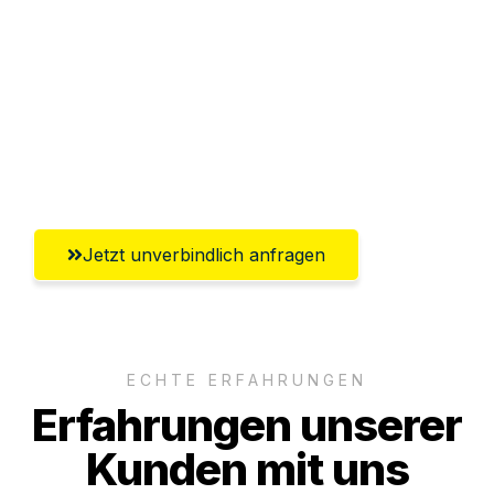
Abwicklung innerhalb von 24 Stunden
Versichert bis zu 7.500€
Ggf. komplette Zollabwicklung inklusive
Umfassender Kundensupport aus
Paderborn
Jetzt unverbindlich anfragen
ECHTE ERFAHRUNGEN
Erfahrungen unserer
Kunden mit uns