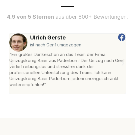
4.9 von 5 Sternen
aus über 800+ Bewertungen.
Ulrich Gerste
ist nach Genf umgezogen
"Ein großes Dankeschön an das Team der Firma
"Di
Umzugskönig Baier aus Paderborn! Der Umzug nach Genf
mei
verlief reibungslos und stressfrei dank der
Team
professionellen Unterstützung des Teams. Ich kann
habe
Umzugskönig Baier Paderborn jedem uneingeschränkt
an m
weiterempfehlen!"
groß