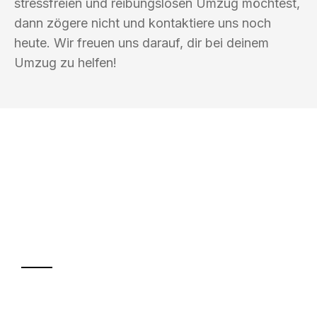
stressfreien und reibungslosen Umzug möchtest,
dann zögere nicht und kontaktiere uns noch
heute. Wir freuen uns darauf, dir bei deinem
Umzug zu helfen!
UMZUGSKÖNIG BAIER PADERBORN
Ihr Umzug oder
Transport
Sparen Sie bis zu 100€ bei Anfrage