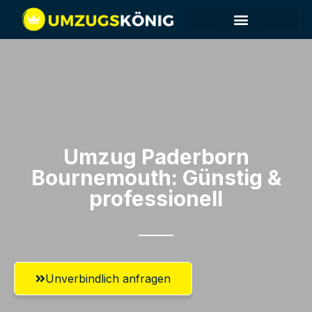
Umzug Paderborn​
Bournemouth: Günstig &
professionell​
Unverbindlich anfragen