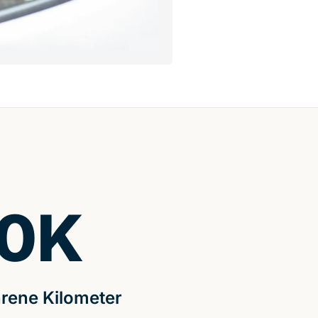
0
K
rene Kilometer