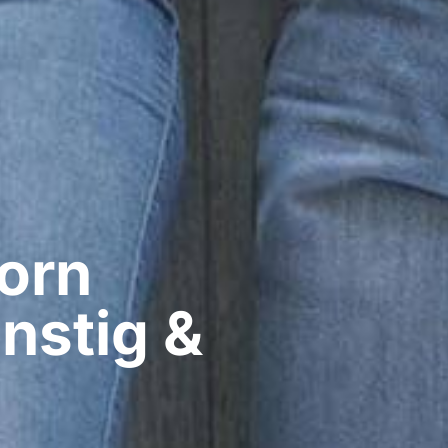
rn​
nstig &