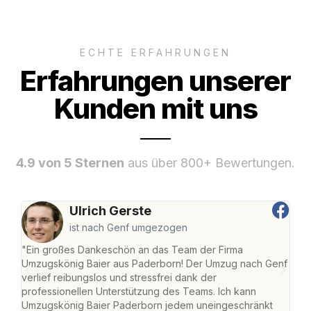
ECHTE ERFAHRUNGEN
Erfahrungen unserer
Kunden mit uns
4.9 von 5 Sternen
aus über 800+ Bewertungen.
Ulrich Gerste
ist nach Genf umgezogen
"Ein großes Dankeschön an das Team der Firma
"Di
Umzugskönig Baier aus Paderborn! Der Umzug nach Genf
mei
verlief reibungslos und stressfrei dank der
Team
professionellen Unterstützung des Teams. Ich kann
habe
Umzugskönig Baier Paderborn jedem uneingeschränkt
an m