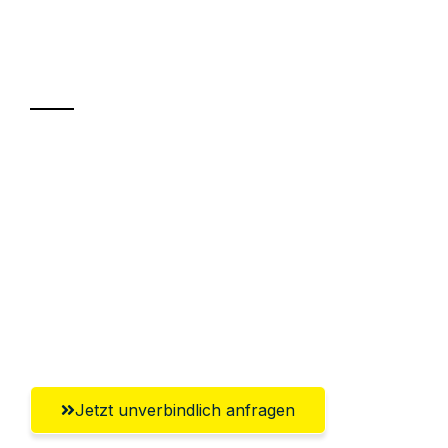
Ihr Umzug oder
Transport
Sparen Sie bis zu 100€ bei Anfrage
Abwicklung innerhalb von 24 Stunden
Versichert bis zu 7.500€
Ggf. komplette Zollabwicklung inklusive
Umfassender Kundensupport aus
Paderborn
Jetzt unverbindlich anfragen