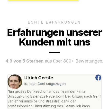
ECHTE ERFAHRUNGEN
Erfahrungen unserer
Kunden mit uns
4.9 von 5 Sternen
aus über 800+ Bewertungen.
Ulrich Gerste
ist nach Genf umgezogen
"Ein großes Dankeschön an das Team der Firma
"Di
Umzugskönig Baier aus Paderborn! Der Umzug nach Genf
mei
verlief reibungslos und stressfrei dank der
Team
professionellen Unterstützung des Teams. Ich kann
habe