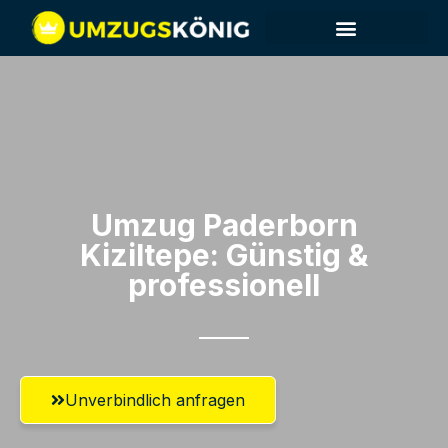
Umzug Paderborn​
Kiziltepe: Günstig &
professionell​
Unverbindlich anfragen