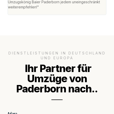
Umzugskönig Baier Paderborn jedem uneingeschränkt
an m
weiterempfehlen!"
groß
DIENSTLEISTUNGEN IN DEUTSCHLAND
UND EUROPA
Ihr Partner für
Umzüge von
Paderborn nach..
Adana