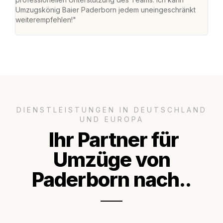
Umzugskönig Baier Paderborn jedem uneingeschränkt
an m
weiterempfehlen!"
groß
DIENSTLEISTUNGEN IN DEUTSCHLAND
UND EUROPA
Ihr Partner für
Umzüge von
Paderborn nach..