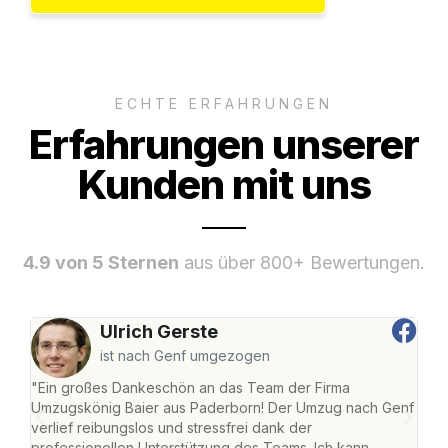
ECHTE ERFAHRUNGEN
Erfahrungen unserer
Kunden mit uns
4.9 von 5 Sternen
aus über 800+ Bewertungen.
Ulrich Gerste
ist nach Genf umgezogen
"Ein großes Dankeschön an das Team der Firma
"Di
Umzugskönig Baier aus Paderborn! Der Umzug nach Genf
mei
verlief reibungslos und stressfrei dank der
Team
professionellen Unterstützung des Teams. Ich kann
habe