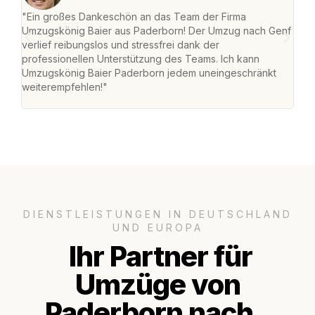
"Ein großes Dankeschön an das Team der Firma
"Di
Umzugskönig Baier aus Paderborn! Der Umzug nach Genf
mei
verlief reibungslos und stressfrei dank der
Team
professionellen Unterstützung des Teams. Ich kann
habe
Umzugskönig Baier Paderborn jedem uneingeschränkt
an m
weiterempfehlen!"
groß
DIENSTLEISTUNGEN IN DEUTSCHLAND
UND EUROPA
Ihr Partner für
Umzüge von
Paderborn nach..