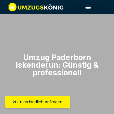
Umzug Paderborn​
Iskenderun: Günstig &
professionell​
Unverbindlich anfragen