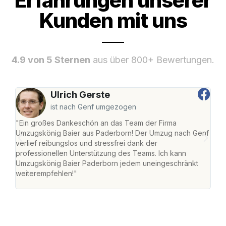
Erfahrungen unserer
Kunden mit uns
4.9 von 5 Sternen
aus über 800+ Bewertungen.
Ulrich Gerste
ist nach Genf umgezogen
"Ein großes Dankeschön an das Team der Firma
"Di
Umzugskönig Baier aus Paderborn! Der Umzug nach Genf
mei
verlief reibungslos und stressfrei dank der
Team
professionellen Unterstützung des Teams. Ich kann
habe
Umzugskönig Baier Paderborn jedem uneingeschränkt
an m
weiterempfehlen!"
groß