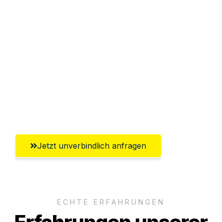
Sparen Sie bis zu 100€ bei Anfrage
Abwicklung innerhalb von 24 Stunden
Versichert bis zu 7.500€
Ggf. komplette Zollabwicklung inklusive
Umfassender Kundensupport aus
Paderborn
Jetzt unverbindlich anfragen
ECHTE ERFAHRUNGEN