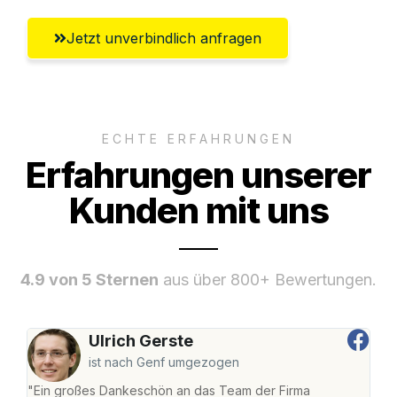
Jetzt unverbindlich anfragen
ECHTE ERFAHRUNGEN
Erfahrungen unserer
Kunden mit uns
4.9 von 5 Sternen
aus über 800+ Bewertungen.
Ulrich Gerste
ist nach Genf umgezogen
"Ein großes Dankeschön an das Team der Firma
"Di