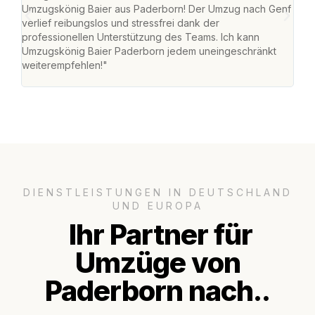
Umzugskönig Baier aus Paderborn! Der Umzug nach Genf
mei
verlief reibungslos und stressfrei dank der
Team
professionellen Unterstützung des Teams. Ich kann
habe
Umzugskönig Baier Paderborn jedem uneingeschränkt
an m
weiterempfehlen!"
groß
DIENSTLEISTUNGEN IN DEUTSCHLAND
UND EUROPA
Ihr Partner für
Umzüge von
Paderborn nach..