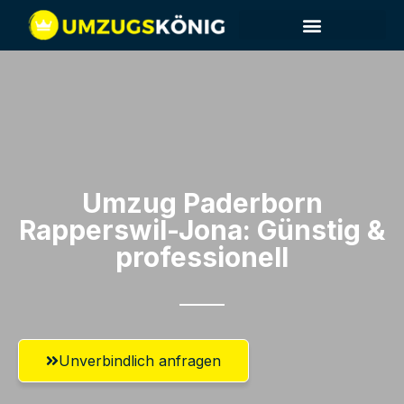
Umzug Paderborn​
Rapperswil-Jona: Günstig &
professionell​
Unverbindlich anfragen