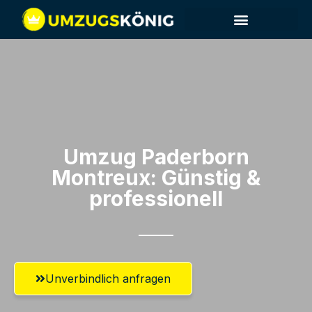
Umzug Paderborn​
Montreux: Günstig &
professionell​
Unverbindlich anfragen