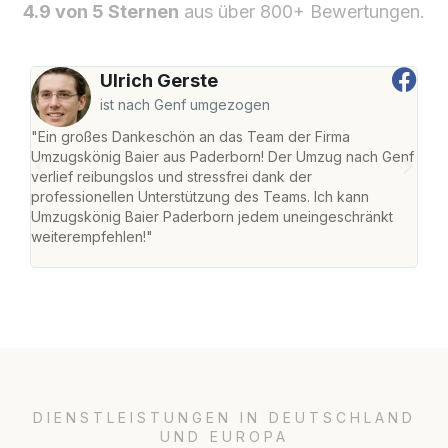
4.9 von 5 Sternen
aus über 800+ Bewertungen.
Ulrich Gerste
ist nach Genf umgezogen
"Ein großes Dankeschön an das Team der Firma
"Di
Umzugskönig Baier aus Paderborn! Der Umzug nach Genf
mei
verlief reibungslos und stressfrei dank der
Team
professionellen Unterstützung des Teams. Ich kann
habe
Umzugskönig Baier Paderborn jedem uneingeschränkt
an m
weiterempfehlen!"
groß
DIENSTLEISTUNGEN IN DEUTSCHLAND
UND EUROPA