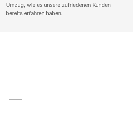
Umzug, wie es unsere zufriedenen Kunden
bereits erfahren haben.
UMZUGSKÖNIG BAIER PADERBORN
Ihr Umzug oder
Transport
Sparen Sie bis zu 100€ bei Anfrage
Abwicklung innerhalb von 24 Stunden