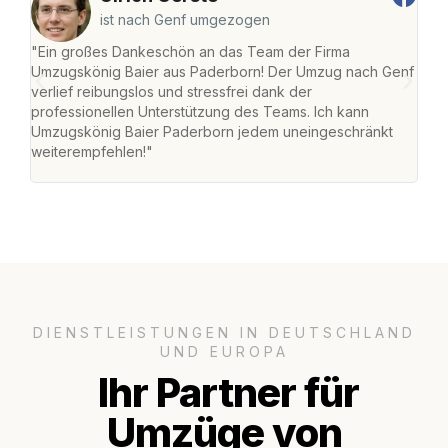
ist nach Genf umgezogen
"Ein großes Dankeschön an das Team der Firma
"Di
Umzugskönig Baier aus Paderborn! Der Umzug nach Genf
mei
verlief reibungslos und stressfrei dank der
Team
professionellen Unterstützung des Teams. Ich kann
habe
Umzugskönig Baier Paderborn jedem uneingeschränkt
an m
weiterempfehlen!"
groß
DIENSTLEISTUNGEN IN DEUTSCHLAND
UND EUROPA
Ihr Partner für
Umzüge von