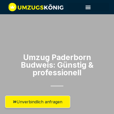
Umzug Paderborn​
Budweis: Günstig &
professionell​
Unverbindlich anfragen