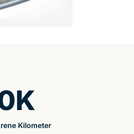
0
K
rene Kilometer