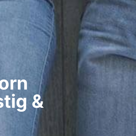
rn​
tig &