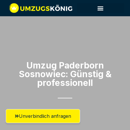
Umzug Paderborn​
Sosnowiec: Günstig &
professionell​
Unverbindlich anfragen