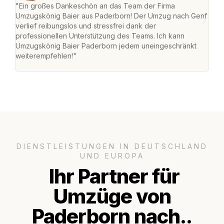
"Ein großes Dankeschön an das Team der Firma
"Di
Umzugskönig Baier aus Paderborn! Der Umzug nach Genf
mei
verlief reibungslos und stressfrei dank der
Team
professionellen Unterstützung des Teams. Ich kann
habe
Umzugskönig Baier Paderborn jedem uneingeschränkt
an m
weiterempfehlen!"
groß
DIENSTLEISTUNGEN IN DEUTSCHLAND
UND EUROPA
Ihr Partner für
Umzüge von
Paderborn nach..