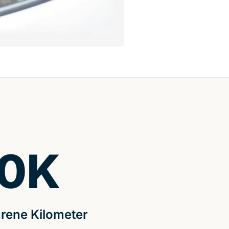
0
K
rene Kilometer