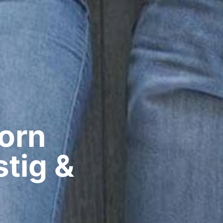
rn​
stig &