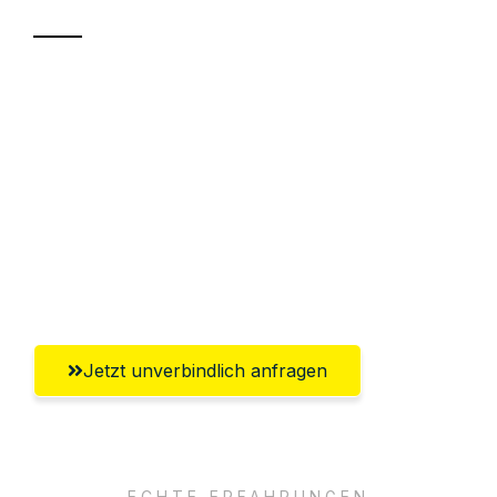
Sparen Sie bis zu 100€ bei Anfrage
Abwicklung innerhalb von 24 Stunden
Versichert bis zu 7.500€
Ggf. komplette Zollabwicklung inklusive
Umfassender Kundensupport aus
Paderborn
Jetzt unverbindlich anfragen
ECHTE ERFAHRUNGEN