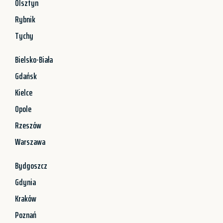
Olsztyn
Rybnik
Tychy
Bielsko-Biała
Gdańsk
Kielce
Opole
Rzeszów
Warszawa
Bydgoszcz
Gdynia
Kraków
Poznań