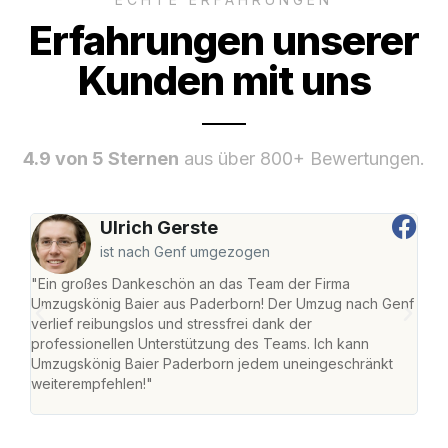
Erfahrungen unserer
Kunden mit uns
4.9 von 5 Sternen
aus über 800+ Bewertungen.
Ulrich Gerste
ist nach Genf umgezogen
"Ein großes Dankeschön an das Team der Firma
"Di
Umzugskönig Baier aus Paderborn! Der Umzug nach Genf
mei
verlief reibungslos und stressfrei dank der
Team
professionellen Unterstützung des Teams. Ich kann
habe
Umzugskönig Baier Paderborn jedem uneingeschränkt
an m
weiterempfehlen!"
groß