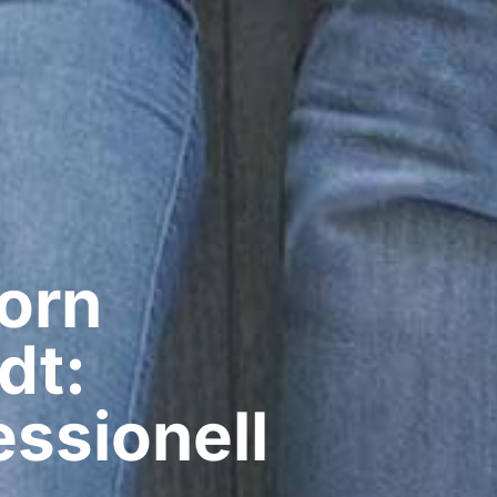
rn​
dt:
ssionell​