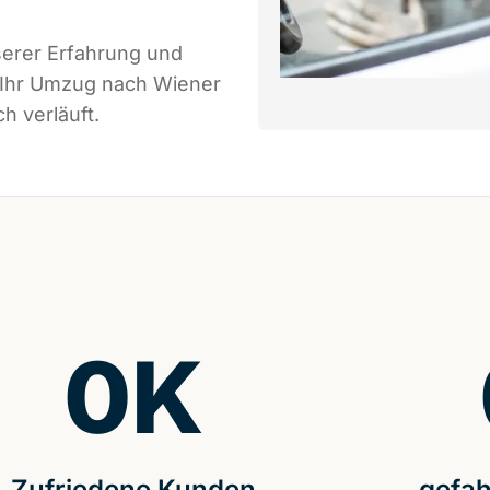
serer Erfahrung und
s Ihr Umzug nach Wiener
h verläuft.
0
K
Zufriedene Kunden
gefah